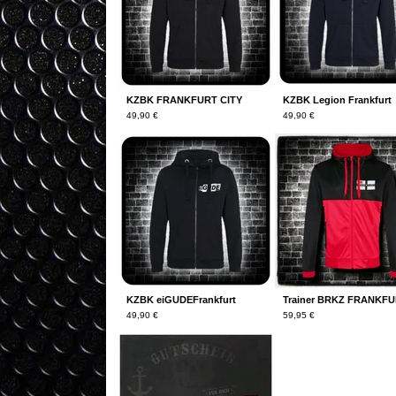
KZBK FRANKFURT CITY
KZBK Legion Frankfurt
49,90
€
49,90
€
KZBK eiGUDEFrankfurt
Trainer BRKZ FRANKF
49,90
€
59,95
€