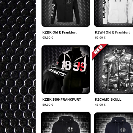
KZBK Old E Frankfurt
KZWH Old E Frankfurt
65,90
€
65,90
€
KZBK 1899 FRANKFURT
KZCAMO SKULL
59,90
€
45,90
€