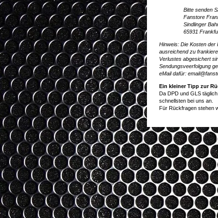
Bitte senden S
Fanstore Fran
Sindlinger Ba
65931 Frankfu
Hinweis: Die Kosten der 
ausreichend zu frankier
Verlustes abgesichert s
Sendungsveerfolgung ger
eMail dafür:
email@fansto
Ein kleiner Tipp zur 
Da DPD und GLS täglich
schnellsten bei uns an.
Für Rückfragen stehen w