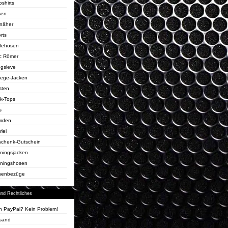
oshirts
sen
näher
rts
dehosen
c Römer
gsleve
lege-Jacken
sten
k-Tops
s
mden
rlei
chenk-Gutschein
iningsjacken
iningshosen
senbezüge
und Rechtliches
n PayPal? Kein Problem!
sand