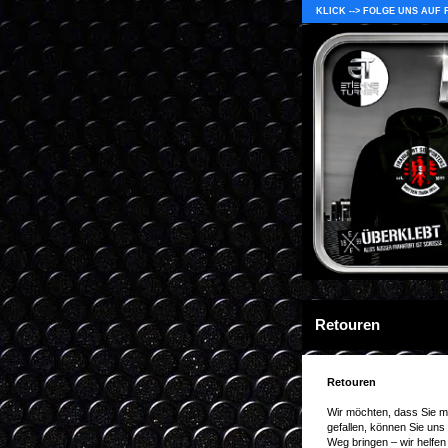
KLICK --> FOLGE UNS AUF
Retouren
Retouren
Wir möchten, dass Sie mi
gefallen, können Sie uns
Weg bringen – wir helfen