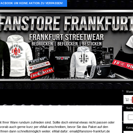
 FACBOOK UM KEINE AKTION ZU VERPASSEN!
Ware
Such
t Ihrer Ware rundum zufrieden sind. Sollte doch einmal etwas nicht passen oder
 vorab auch gerne kurz per eMail anschreiben, bevor Sie das Paket auf den
Kateg
 Ihnen dann schnellstmöglich weiter. eMail dafür:
email@fanstore-frankfurt.de