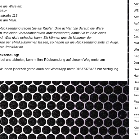
All
ie die Ware an:
WE
kfurt
hnstraße 113
Arm
rt am Main.
Auf
Rücksendung tragen Sie als Käufer. Bitte achten Sie darauf, die Ware
Kap
en und einen Versandnachweis aufzubewahren, damit Sie im Falle eines
Jac
ind. Was nicht schaden kann: Sie können uns die Nummer der
ne per eMail zukommen lassen, so haben wir die Rücksendung stets im Auge.
Müt
re-frankfurt.de
Win
Rücksendung:
Kap
 bei uns abholen, kommt Ihre Rücksendung auf diesem Weg meist am
Jog
ir Ihnen jederzeit gerne auch per WhatsApp unter 01637373437 zur Verfügung.
Swe
Ha
Bas
T-Sh
Tas
Fis
Sch
++
Girl
Kid
Sch