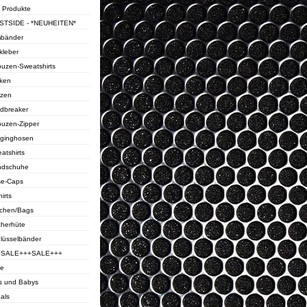
e Produkte
STSIDE - *NEUHEITEN*
bänder
kleber
uzen-Sweatshirts
ken
zen
dbreaker
uzen-Zipper
ginghosen
atshirts
ndschuhe
e-Caps
irts
chen/Bags
cherhüte
lüsselbänder
+SALE+++SALE+++
ie
s und Babys
als