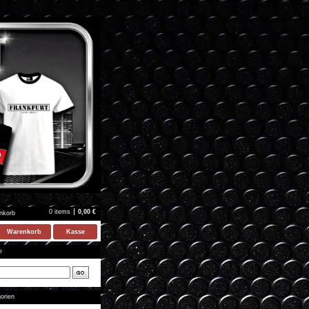
0 items
0,00
€
nkorb
Warenkorb
Kasse
e
orien