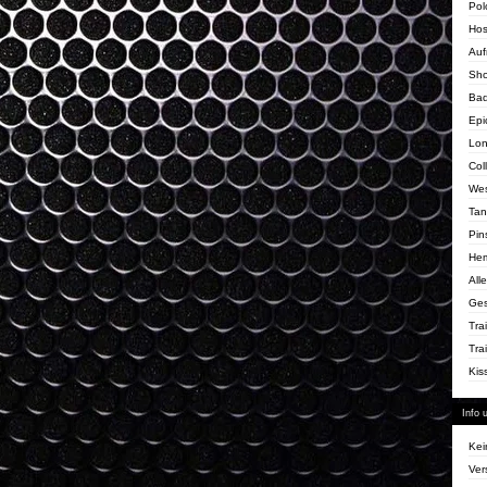
Pol
Ho
Auf
Sho
Ba
Epi
Lon
Col
We
Tan
Pin
He
Alle
Ges
Tra
Tra
Kis
Info 
Kei
Ver