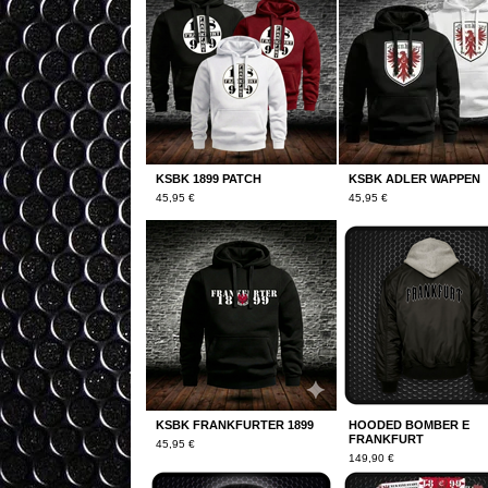
KSBK 1899 PATCH
KSBK ADLER WAPPEN
45,95
€
45,95
€
KSBK FRANKFURTER 1899
HOODED BOMBER E
FRANKFURT
45,95
€
149,90
€