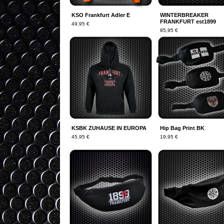
KSO Frankfurt Adler E
WINTERBREAKER
FRANKFURT est1899
49,95
€
85,95
€
KSBK ZUHAUSE IN EUROPA
Hip Bag Print BK
45,95
€
19,95
€