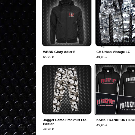
WBBK Glory Adler E
CH Urban Vintage LC
65,95
€
49,95
€
Jogger Camo Frankfurt Ltd.
KSBK FRANKFURT IRO
Edition
45,95
€
49,90
€