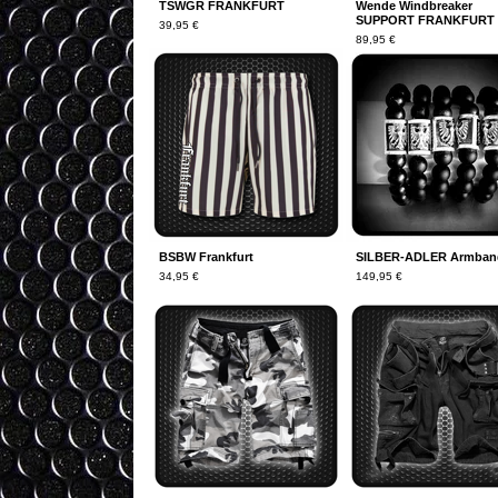
TSWGR FRANKFURT
Wende Windbreaker
SUPPORT FRANKFURT
39,95
€
89,95
€
On Sale
BSBW Frankfurt
SILBER-ADLER Armban
34,95
€
149,95
€