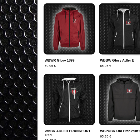
WBWR Glory 1899
WBBW Glory Adler E
59,95
€
65,95
€
WBBK ADLER FRANKFURT
WBPUBK Old Frankfurt 
1899
65,95
€