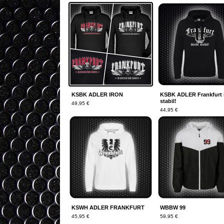
KSBK ADLER IRON
KSBK ADLER Frankfurt b
stabil!
49,95
€
44,95
€
KSWH ADLER FRANKFURT
WBBW 99
45,95
€
59,95
€