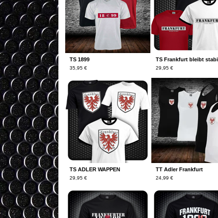
TS 1899
TS Frankfurt bleibt stabi
35,95
€
29,95
€
TS ADLER WAPPEN
TT Adler Frankfurt
29,95
€
24,99
€