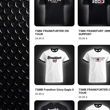
TSBK FRANKFURTER ON
TSBK FRANKFURT 189
TOUR
SUPPORT
29,95
€
35,95
€
TSWB Frankfurt Glory Eagle II
TSWB FRANKFURTER 
TOUR
35,95
€
35,95
€