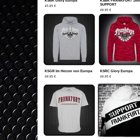
KSBK Glory Europa
KSBK FRANKFURT 189
SUPPORT
45,95
€
49,95
€
KSGR Im Herzen von Europa
KSRC Glory Europa
49,95
€
49,95
€