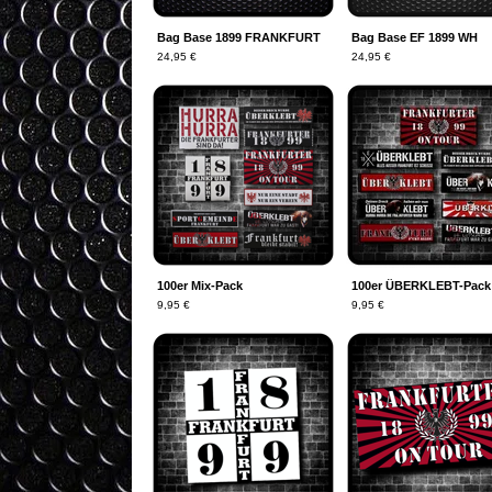
Bag Base 1899 FRANKFURT
Bag Base EF 1899 WH
24,95
€
24,95
€
100er Mix-Pack
100er ÜBERKLEBT-Pack
9,95
€
9,95
€