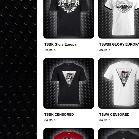
TSBK Glory Europa
TSWBII GLORY EUROP
29,95
€
35,95
€
TSBK CENSORED
TSWH CENSORED
34,95
€
34,95
€