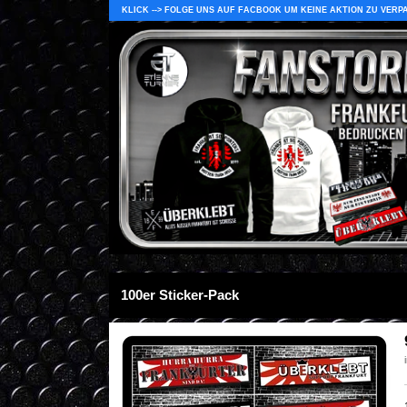
KLICK --> FOLGE UNS AUF FACBOOK UM KEINE AKTION ZU VERP
100er Sticker-Pack