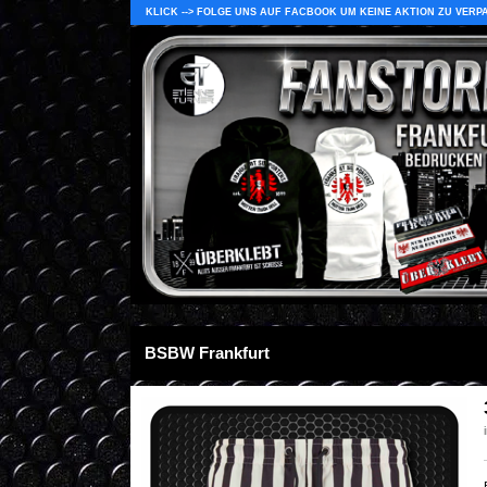
KLICK --> FOLGE UNS AUF FACBOOK UM KEINE AKTION ZU VERP
BSBW Frankfurt