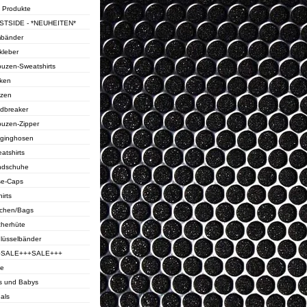
e Produkte
STSIDE - *NEUHEITEN*
bänder
kleber
uzen-Sweatshirts
ken
zen
dbreaker
uzen-Zipper
ginghosen
atshirts
ndschuhe
e-Caps
irts
chen/Bags
cherhüte
lüsselbänder
+SALE+++SALE+++
ie
s und Babys
als