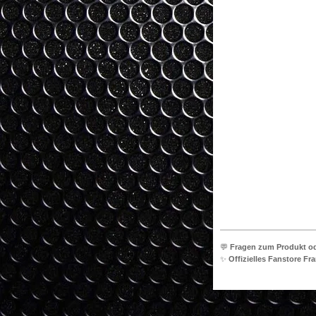
•
💬
Fragen zum Produkt o
✨
Offizielles Fanstore Fra