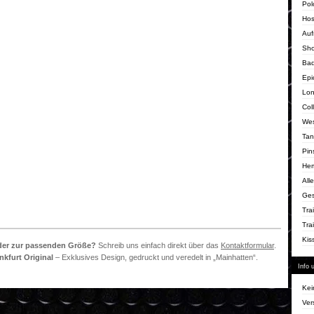
Pol
Ho
Auf
Sho
Ba
Epi
Lon
Col
We
Tan
Pin
He
Alle
Ges
Tra
Tra
Kis
der zur passenden Größe?
Schreib uns einfach direkt über das
Kontaktformular
.
nkfurt Original
– Exklusives Design, gedruckt und veredelt in „Mainhatten“.
Info 
Kei
Ver