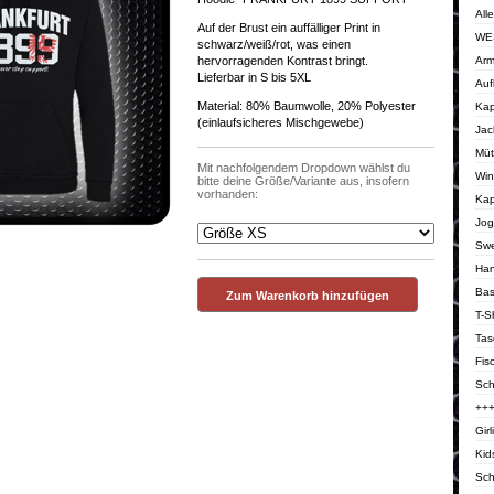
All
Auf der Brust ein auffälliger Print in
WE
schwarz/weiß/rot, was einen
hervorragenden Kontrast bringt.
Arm
Lieferbar in S bis 5XL
Auf
Material: 80% Baumwolle, 20% Polyester
Kap
(einlaufsicheres Mischgewebe)
Jac
Müt
Mit nachfolgendem Dropdown wählst du
Win
bitte deine Größe/Variante aus, insofern
vorhanden:
Kap
Jog
Swe
Ha
Bas
Zum Warenkorb hinzufügen
T-Sh
Tas
Fis
Sch
++
Girl
Kid
Sch