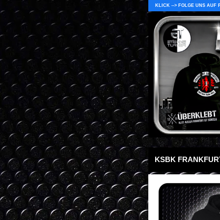
KLICK --> FOLGE UNS AUF
KSBK FRANKFURT