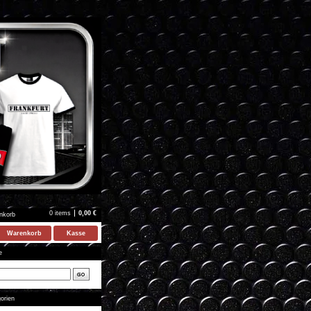
0 items
0,00
€
nkorb
Warenkorb
Kasse
e
orien