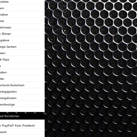
oshirts
sen
näher
rts
dehosen
c Römer
gsleve
lege-Jacken
sten
k-Tops
s
mden
rlei
chenk-Gutschein
iningsjacken
iningshosen
senbezüge
und Rechtliches
n PayPal? Kein Problem!
sand