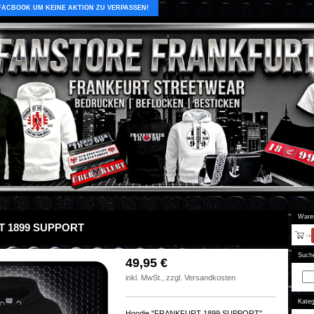
 FACBOOK UM KEINE AKTION ZU VERPASSEN!
Ware
 1899 SUPPORT
Such
49,95
€
inkl. MwSt., zzgl. Versandkosten
Kateg
Hoodie "FRANKFURT 1899 SUPPORT"