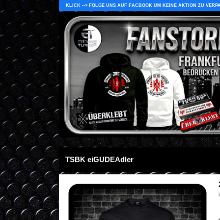
KLICK --> FOLGE UNS AUF FACBOOK UM KEINE AKTION ZU VERP
TSBK eiGUDEAdler